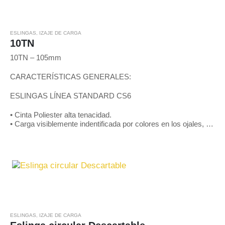
ESLINGAS
,
IZAJE DE CARGA
10TN
10TN – 105mm
CARACTERÍSTICAS GENERALES:
ESLINGAS LÍNEA STANDARD CS6
• Cinta Poliester alta tenacidad.
• Carga visiblemente indentificada por colores en los ojales, de
acuerdo a patrones internacionales y mediante líneas negras
en toda…
ESLINGAS
,
IZAJE DE CARGA