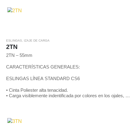
ESLINGAS
,
IZAJE DE CARGA
2TN
2TN – 55mm
CARACTERÍSTICAS GENERALES:
ESLINGAS LÍNEA STANDARD CS6
• Cinta Poliester alta tenacidad.
• Carga visiblemente indentificada por colores en los ojales, de
acuerdo a patrones internacionales y mediante líneas negras
en toda…