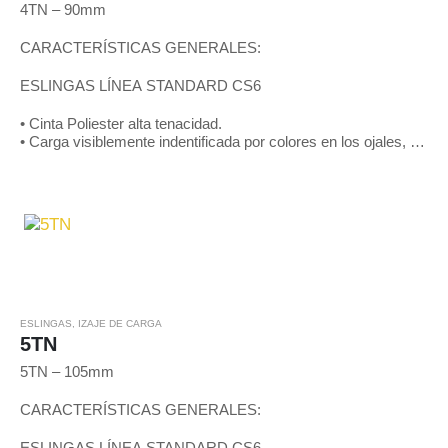
4TN – 90mm
CARACTERÍSTICAS GENERALES:
ESLINGAS LÍNEA STANDARD CS6
• Cinta Poliester alta tenacidad.
• Carga visiblemente indentificada por colores en los ojales, de
acuerdo a patrones internacionales y mediante líneas negras
en toda…
ESLINGAS
,
IZAJE DE CARGA
5TN
5TN – 105mm
CARACTERÍSTICAS GENERALES:
ESLINGAS LÍNEA STANDARD CS6