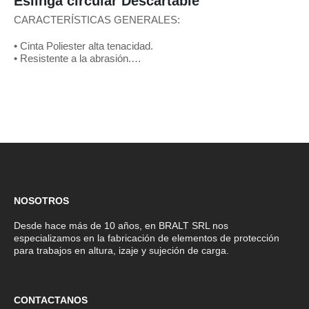
Eslinga circular Descartable
CARACTERÍSTICAS GENERALES:
• Cinta Poliester alta tenacidad.
• Resistente a la abrasión.
• Descartable
LONGITUD MTS*
1mts | 1,5mts | 2mts | 2,5mts | 3mts | 3,5mts | 4mts |
4,5mts | 5mts | 5,5mts…
NOSOTROS
Desde hace más de 10 años, en BRALT SRL nos
especializamos en la fabricación de elementos de protección
para trabajos en altura, izaje y sujeción de carga.
CONTACTANOS