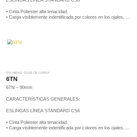
• Cinta Poliester alta tenacidad.
• Carga visiblemente indentificada por colores en los ojales, de
acuerdo a patrones internacionales y mediante líneas negras
en toda…
ESLINGAS
,
IZAJE DE CARGA
6TN
6TN – 90mm
CARACTERÍSTICAS GENERALES:
ESLINGAS LÍNEA STANDARD CS6
• Cinta Poliester alta tenacidad.
• Carga visiblemente indentificada por colores en los ojales, de
acuerdo a patrones internacionales y mediante líneas negras