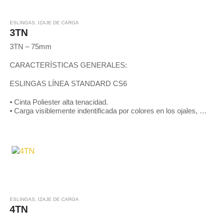
ESLINGAS
,
IZAJE DE CARGA
3TN
3TN – 75mm
CARACTERÍSTICAS GENERALES:
ESLINGAS LÍNEA STANDARD CS6
• Cinta Poliester alta tenacidad.
• Carga visiblemente indentificada por colores en los ojales, de
acuerdo a patrones internacionales y mediante líneas negras
en toda…
ESLINGAS
,
IZAJE DE CARGA
4TN