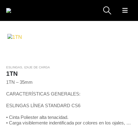
ESLINGAS
,
IZAJE DE CARGA
1TN
1TN – 35mm
CARACTERÍSTICAS GENERALES:
ESLINGAS LÍNEA STANDARD CS6
• Cinta Poliester alta tenacidad.
• Carga visiblemente indentificada por colores en los ojales, de
acuerdo a patrones internacionales y mediante líneas negras
en toda…