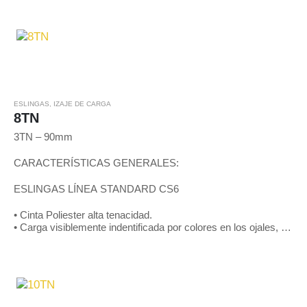
en toda…
ESLINGAS
,
IZAJE DE CARGA
8TN
3TN – 90mm
CARACTERÍSTICAS GENERALES:
ESLINGAS LÍNEA STANDARD CS6
• Cinta Poliester alta tenacidad.
• Carga visiblemente indentificada por colores en los ojales, de
acuerdo a patrones internacionales y mediante líneas negras
en toda…