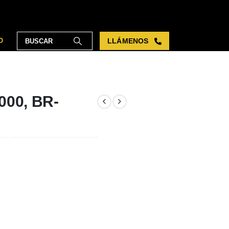
O
LLÁMENOS
000, BR-